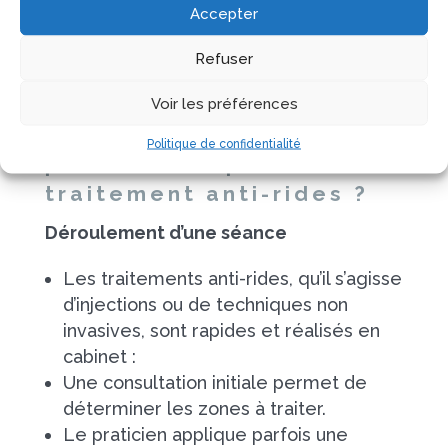
pour obtenir un avis personnalisé en
Accepter
fonction de vos attentes et de vos
Refuser
besoins.
Voir les préférences
À quoi s’attendre
Politique de confidentialité
pendant et après un
traitement anti-rides ?
Déroulement d’une séance
Les traitements anti-rides, qu’il s’agisse
d’injections ou de techniques non
invasives, sont rapides et réalisés en
cabinet :
Une consultation initiale permet de
déterminer les zones à traiter.
Le praticien applique parfois une