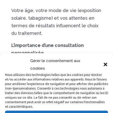
Votre âge, votre mode de vie (exposition
solaire, tabagisme) et vos attentes en
termes de résultats influencent le choix
du traitement.
L’importance d’une consultation
personnalisée
Gérer le consentement aux
La première consultation est une étape
cookies
essentielle pour comprendre vos
Nous utilisons des technologies telles que les cookies pour stocker
besoins, évaluer l’état de votre peau et
et/ou accéder aux informations relatives aux appareils. Nous le faisons
pour améliorer l’expérience de navigation et pour afficher des publicités
définir le plan de traitement le mieux
(non-)personnalisées. Consentir à ces technologies nous autorisera à
traiter des données telles que le comportement de navigation ou les ID
adapté à votre cas.
uniques sur ce site. Le fait de ne pas consentir ou de retirer son
consentement peut avoir un effet négatif sur certaines fonctonnalités
N’hésitez pas à
prendre rendez-vous
et caractéristiques.