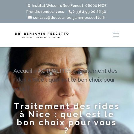
Institut Wilson 4 Rue Foncet, 06000 NICE
Prendre rendez-vous
(+33) 4 93 00 28 50
contact@docteur-benjamin-pescetto.fr
Accueil
»
ACTUALITÉS
»
Traitement des
rides à Nice : quel est le bon choix pour
vous ?
Traitement des rides
à Nice : quel est le
bon choix pour vous
?