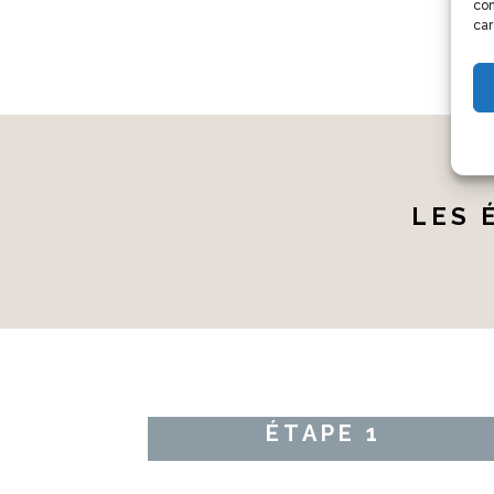
con
car
LES 
ÉTAPE 1