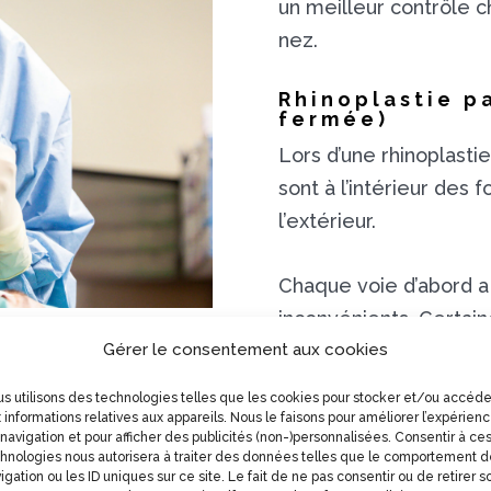
un meilleur contrôle ch
nez.
Rhinoplastie pa
fermée)
Lors d’une rhinoplastie
sont à l’intérieur des 
l’extérieur.
Chaque voie d’abord a
inconvénients. Certai
Gérer le consentement aux cookies
traitées que par une s
d’autres cas, les deux 
s utilisons des technologies telles que les cookies pour stocker et/ou accéde
du patient devra être
 informations relatives aux appareils. Nous le faisons pour améliorer l’expérien
navigation et pour afficher des publicités (non-)personnalisées. Consentir à ce
hnologies nous autorisera à traiter des données telles que le comportement 
igation ou les ID uniques sur ce site. Le fait de ne pas consentir ou de retirer s