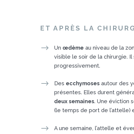
ET APRÈS LA CHIRUR
$
Un
œdème
au niveau de la zo
visible le soir de la chirurgie. 
progressivement.
$
Des
ecchymoses
autour des y
présentes. Elles durent géné
deux semaines
. Une éviction 
(le temps de port de l’attelle
$
A une semaine, l’attelle et év