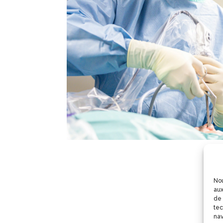
Nou
aux
de 
tec
nav