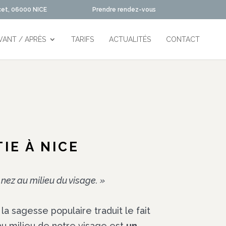
cet, 06000 NICE
Prendre rendez-vous
VANT / APRÈS
TARIFS
ACTUALITÉS
CONTACT
IE À NICE
nez au milieu du visage. »
la sagesse populaire traduit le fait
au milieu de notre visage est
un