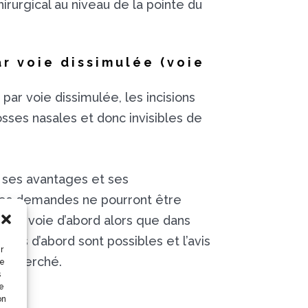
irurgical au niveau de la pointe du
r voie dissimulée (voie
 par voie dissimulée, les incisions
fosses nasales et donc invisibles de
 ses avantages et ses
nes demandes ne pourront être
eule voie d’abord alors que dans
voies d’abord sont possibles et l’avis
r
 recherché.
ce
s
de
on