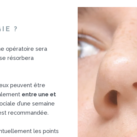
GIE ?
ne opératoire sera
Il se résorbera
eux peuvent être
ralement
entre une et
sociale d’une semaine
) est recommandée.
entuellement les points