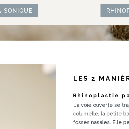
A-SONIQUE
RHINO
LES 2 MANIÈ
Rhinoplastie p
La voie ouverte se tra
columelle, la petite b
fosses nasales. Elle p