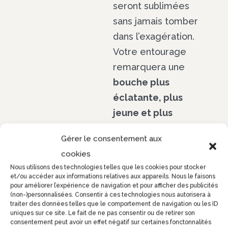
seront sublimées
sans jamais tomber
dans l’exagération.
Votre entourage
remarquera une
bouche plus
éclatante, plus
jeune et plus
sensuelle
, sans
Gérer le consentement aux
pouvoir deviner la
cookies
raison de cette
Nous utilisons des technologies telles que les cookies pour stocker
transformation.
et/ou accéder aux informations relatives aux appareils. Nous le faisons
pour améliorer l’expérience de navigation et pour afficher des publicités
(non-)personnalisées. Consentir à ces technologies nous autorisera à
C’est toute la
traiter des données telles que le comportement de navigation ou les ID
finesse du travail du
uniques sur ce site. Le fait de ne pas consentir ou de retirer son
consentement peut avoir un effet négatif sur certaines fonctonnalités