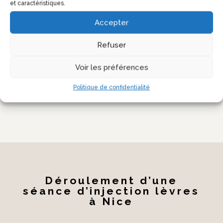
Dr Pescetto
, qui
et caractéristiques.
privilégie
Accepter
l’élégance à l’excès
Refuser
et veille à
préserver la
Voir les préférences
singularité de
Politique de confidentialité
chaque visage.
Déroulement d’une
séance d’injection lèvres
à Nice